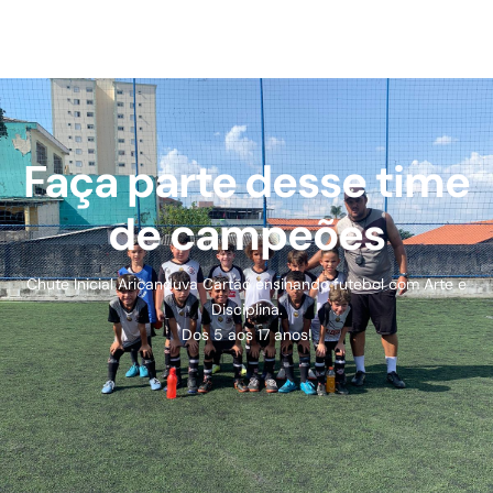
Faça parte desse time
de campeões
Chute Inicial Aricanduva Cartão ensinando futebol com Arte e
Disciplina.
Dos 5 aos 17 anos!