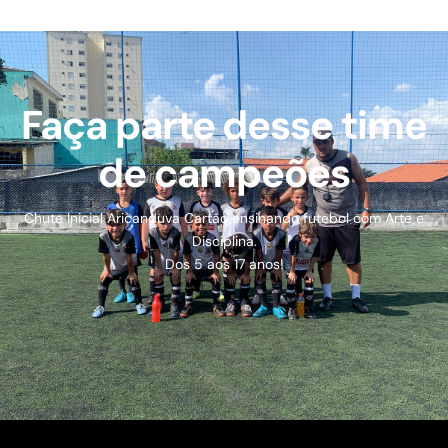
Faça parte desse time
de campeões
Chute Inicial Aricanduva Cartão ensinando futebol com Arte e
Disciplina.
Dos
5
aos 17 anos!